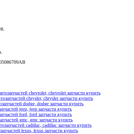
й.
.
r 05086709AB