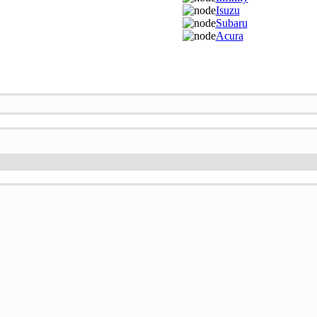
Isuzu
Subaru
Acura