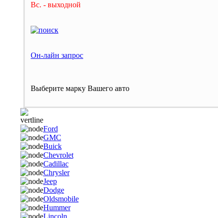
Вс. - выходной
Он-лайн запрос
Выберите марку Вашего авто
Ford
GMC
Buick
Chevrolet
Cadillac
Chrysler
Jeep
Dodge
Oldsmobile
Hummer
Lincoln