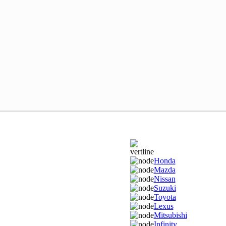
Honda
Mazda
Nissan
Suzuki
Toyota
Lexus
Mitsubishi
Infinity