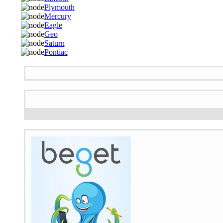
Plymouth
Mercury
Eagle
Geo
Saturn
Pontiac