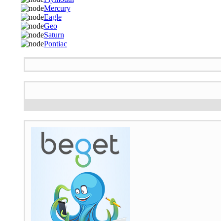
Mercury
Eagle
Geo
Saturn
Pontiac