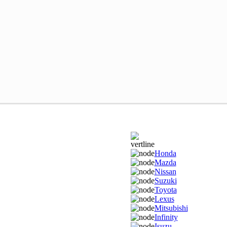
Honda
Mazda
Nissan
Suzuki
Toyota
Lexus
Mitsubishi
Infinity
Isuzu