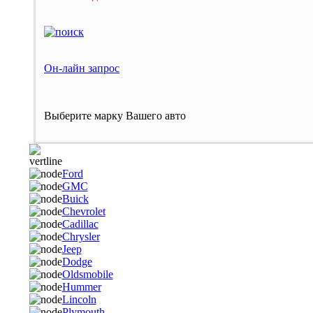
Он-лайн запрос
Выберите марку Вашего авто
Ford
GMC
Buick
Chevrolet
Cadillac
Chrysler
Jeep
Dodge
Oldsmobile
Hummer
Lincoln
Plymouth