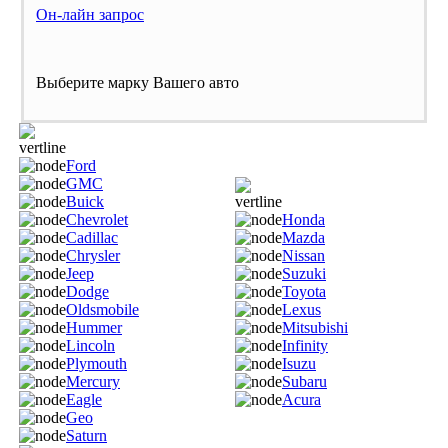
Он-лайн запрос
Выберите марку Вашего авто
Ford
GMC
Buick
Chevrolet
Honda
Cadillac
Mazda
Chrysler
Nissan
Jeep
Suzuki
Dodge
Toyota
Oldsmobile
Lexus
Hummer
Mitsubishi
Lincoln
Infinity
Plymouth
Isuzu
Mercury
Subaru
Eagle
Acura
Geo
Saturn