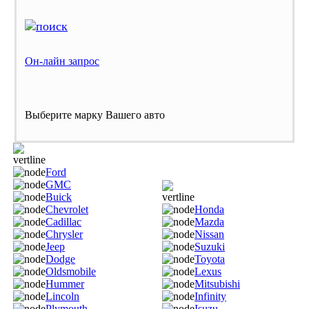
Он-лайн запрос
Выберите марку Вашего авто
Ford
GMC
Buick
Chevrolet
Honda
Cadillac
Mazda
Chrysler
Nissan
Jeep
Suzuki
Dodge
Toyota
Oldsmobile
Lexus
Hummer
Mitsubishi
Lincoln
Infinity
Plymouth
Isuzu