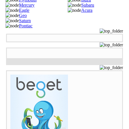
Mercury
Subaru
Eagle
Acura
Geo
Saturn
Pontiac