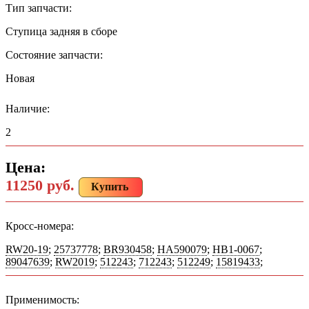
Тип запчасти:
Ступица задняя в сборе
Состояние запчасти:
Новая
Наличие:
2
Цена:
11250 руб.
Купить
Кросс-номера:
RW20-19
;
25737778
;
BR930458
;
HA590079
;
HB1-0067
;
89047639
;
RW2019
;
512243
;
712243
;
512249
;
15819433
;
Применимость: