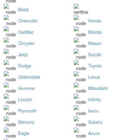
Buick
Chevrolet
Honda
Cadillac
Mazda
Chrysler
Nissan
Jeep
Suzuki
Dodge
Toyota
Oldsmobile
Lexus
Hummer
Mitsubishi
Lincoln
Infinity
Plymouth
Isuzu
Mercury
Subaru
Eagle
Acura