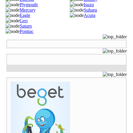
Plymouth
Isuzu
Mercury
Subaru
Eagle
Acura
Geo
Saturn
Pontiac