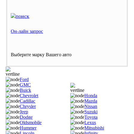
Он-лайн запрос
Выберите марку Вашего авто
Ford
GMC
Buick
Chevrolet
Honda
Cadillac
Mazda
Chrysler
Nissan
Jeep
Suzuki
Dodge
Toyota
Oldsmobile
Lexus
Hummer
Mitsubishi
Lincoln
Infinity