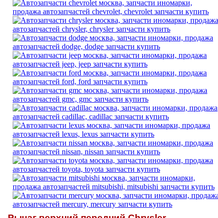
Рычаг верхний передний Chrysler