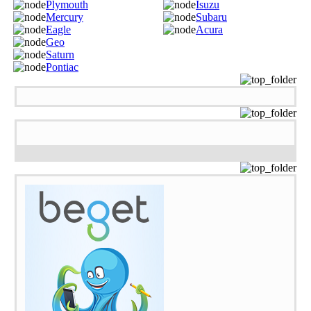
Plymouth
Isuzu
Mercury
Subaru
Eagle
Acura
Geo
Saturn
Pontiac