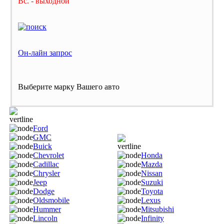
Вс. - выходной
Он-лайн запрос
Выберите марку Вашего авто
Ford
GMC
Buick
Chevrolet
Honda
Cadillac
Mazda
Chrysler
Nissan
Jeep
Suzuki
Dodge
Toyota
Oldsmobile
Lexus
Hummer
Mitsubishi
Lincoln
Infinity