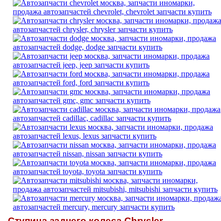
Ступица заднего колеса Chrysler