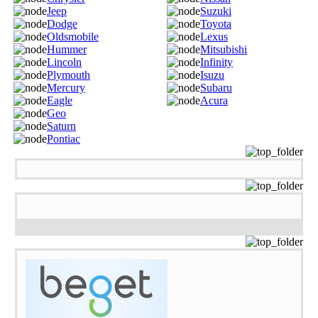
Jeep
Suzuki
Dodge
Toyota
Oldsmobile
Lexus
Hummer
Mitsubishi
Lincoln
Infinity
Plymouth
Isuzu
Mercury
Subaru
Eagle
Acura
Geo
Saturn
Pontiac