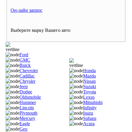
Он-лайн запрос
Выберите марку Вашего авто
Ford
GMC
Buick
Chevrolet
Honda
Cadillac
Mazda
Chrysler
Nissan
Jeep
Suzuki
Dodge
Toyota
Oldsmobile
Lexus
Hummer
Mitsubishi
Lincoln
Infinity
Plymouth
Isuzu
Mercury
Subaru
Eagle
Acura
Geo