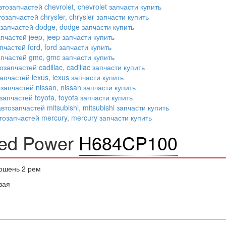
led Power
H684CP100
ршень 2 рем
вая