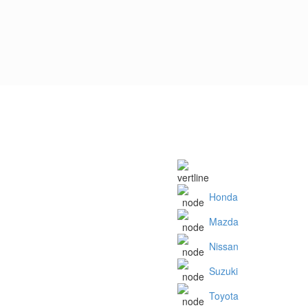
Honda
Mazda
Nissan
Suzuki
Toyota