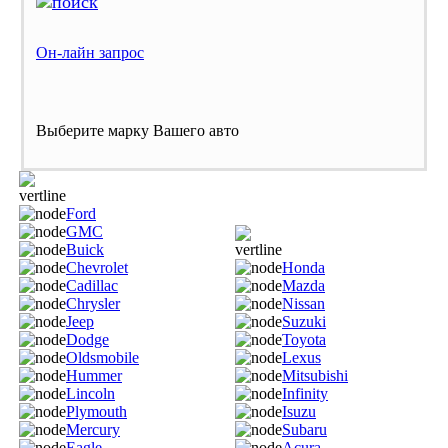
Он-лайн запрос
Выберите марку Вашего авто
Ford
GMC
Buick
Chevrolet
Honda
Cadillac
Mazda
Chrysler
Nissan
Jeep
Suzuki
Dodge
Toyota
Oldsmobile
Lexus
Hummer
Mitsubishi
Lincoln
Infinity
Plymouth
Isuzu
Mercury
Subaru
Eagle
Acura