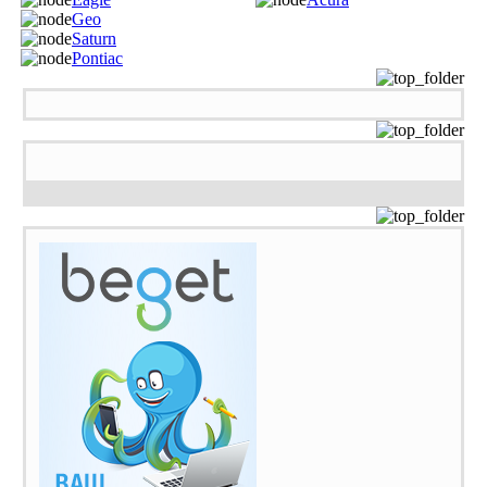
Geo
Saturn
Pontiac