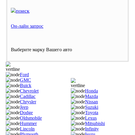
Он-лайн запрос
Выберите марку Вашего авто
Ford
GMC
Buick
Chevrolet
Honda
Cadillac
Mazda
Chrysler
Nissan
Jeep
Suzuki
Dodge
Toyota
Oldsmobile
Lexus
Hummer
Mitsubishi
Lincoln
Infinity
Plymouth
Isuzu