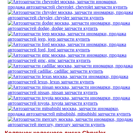
Колпачок колесного диска Chrysler