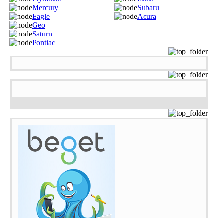
Mercury
Subaru
Eagle
Acura
Geo
Saturn
Pontiac