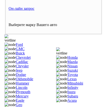
Он-лайн запрос
Выберите марку Вашего авто
Ford
GMC
Buick
Chevrolet
Honda
Cadillac
Mazda
Chrysler
Nissan
Jeep
Suzuki
Dodge
Toyota
Oldsmobile
Lexus
Hummer
Mitsubishi
Lincoln
Infinity
Plymouth
Isuzu
Mercury
Subaru
Eagle
Acura
Geo