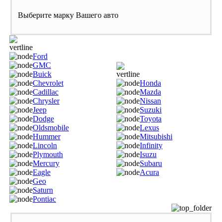
Выберите марку Вашего авто
Ford
GMC
Buick
Chevrolet
Honda
Cadillac
Mazda
Chrysler
Nissan
Jeep
Suzuki
Dodge
Toyota
Oldsmobile
Lexus
Hummer
Mitsubishi
Lincoln
Infinity
Plymouth
Isuzu
Mercury
Subaru
Eagle
Acura
Geo
Saturn
Pontiac