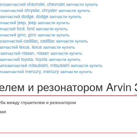
елем и резонатором Arvin
уба между глушителем и резонатором
вая