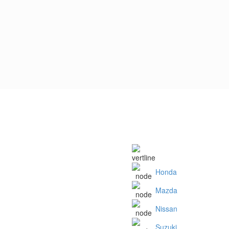
Honda
Mazda
Nissan
Suzuki