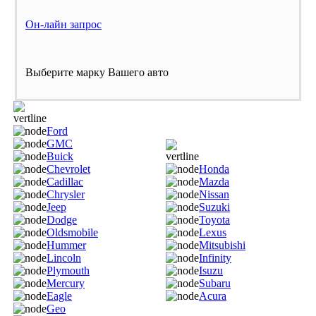
Он-лайн запрос
Выберите марку Вашего авто
Ford
GMC
Buick
Chevrolet
Honda
Cadillac
Mazda
Chrysler
Nissan
Jeep
Suzuki
Dodge
Toyota
Oldsmobile
Lexus
Hummer
Mitsubishi
Lincoln
Infinity
Plymouth
Isuzu
Mercury
Subaru
Eagle
Acura
Geo