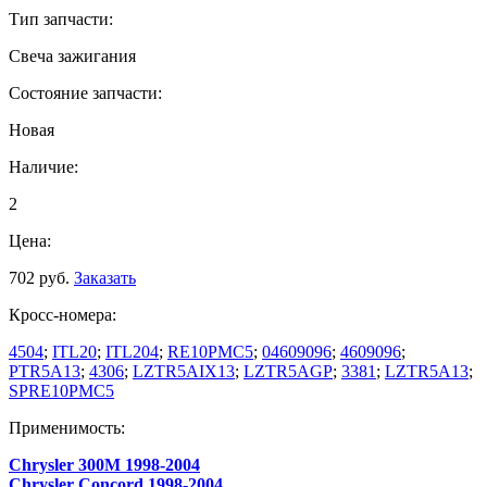
Тип запчасти:
Свеча зажигания
Состояние запчасти:
Новая
Наличие:
2
Цена:
702 руб.
Заказать
Кросс-номера:
4504
;
ITL20
;
ITL204
;
RE10PMC5
;
04609096
;
4609096
;
PTR5A13
;
4306
;
LZTR5AIX13
;
LZTR5AGP
;
3381
;
LZTR5A13
;
SPRE10PMC5
Применимость:
Chrysler 300M 1998-2004
Chrysler Concord 1998-2004