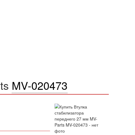
rts
MV-020473