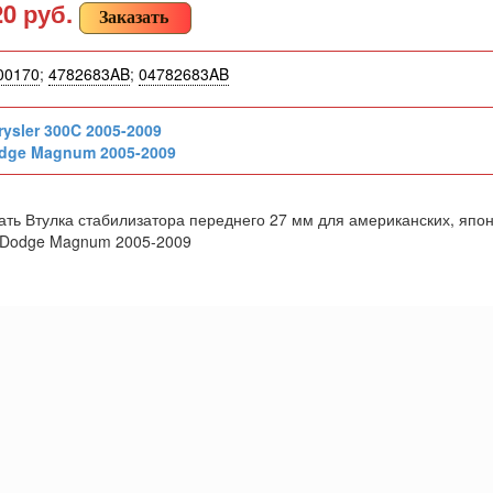
20 руб.
Заказать
00170
;
4782683AB
;
04782683AB
rysler 300C 2005-2009
dge Magnum 2005-2009
ть Втулка стабилизатора переднего 27 мм для американских, японс
09 Dodge Magnum 2005-2009