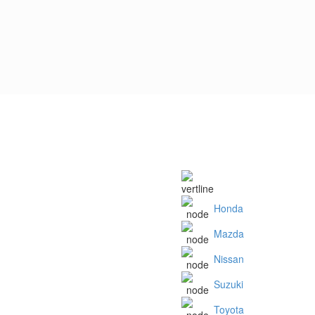
Honda
Mazda
Nissan
Suzuki
Toyota